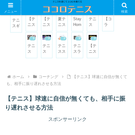
メニュー
検索
テニス
コーチング
コーチング
テニス
テニス
ダブルス
コーチング
【テ
【テ
夏テ
Stay
テニ
【コ
テニ
ニス
ニス
ニス
Hom
ス
ラ
スギ
コー
コー
に向
e
あな
ム】
ア紹
チ】
チ】
け
お尻
たが
教え
介
テニス
テニス
テニスギア
テニスギア
テニス
テー
ジュ
て、
トレ
ポー
るこ
ラケ
テニ
テニ
テニ
テニ
【テ
マ設
ニア
今か
ーニ
チに
とは
ット
ス
ス
スス
スラ
ニス
定の
と接
ら熱
ン
出れ
「信
メー
試合
ダブ
トリ
ケッ
スク
考え
する
中症
グ
ない
じて
カ
に勝
ルス
ング
ト
ー
方
とき
対策
バラ
理由
待
ー”P
つた
でボ
の
HEA
ル】
【レ
に大
をし
ンス
【ダ
つ」
roKe
めに
レー
「基
D
いつ
ッス
事な
まし
維
ブル
とい
ホーム
コーチング
【テニス】球速に自信が無くて
nne
は
対ボ
礎知
SPE
にな
ン】
こと
ょう
持、
ス】
うこ
x”と
も、相手に振り遅れさせる方法
「強
レー
識」
ED
った
【コ
ショ
と
は？
さ」
合戦
【種
シリ
ら進
ラ
ット
が必
にな
類に
ーズ
級で
【テニス】球速に自信が無くても、相手に振
ム】
の安
要！
った
つい
202
き
定！
り遅れさせる方法
際の
て】
0年
る？
OK
モデ
問題
スポンサーリンク
と
ル紹
NG
介